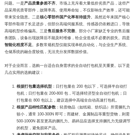
问题。一是
产品质量参差不齐
。市场上充斥着大量低价劣质产品，这些产
品采用劣质零部件，故障率高、使用寿命短，不仅影响生产效率，还可能
带来安全隐患。二是
核心零部件国产化率有待提升
。虽然近年来国产核心
零部件取得了长足进步，但部分高端伺服系统、传感器仍依赖进口，导致
高端机型价格偏高。三是
售后服务不完善
。部分小厂家缺乏专业的售后服
务团队，设备出现故障后不能及时维修，给企业造成不必要的损失。四是
智能化程度不足
。多数常规机型仅能实现单机自动化，与企业生产系统、
仓储系统的融合度较低，无法充分发挥数据价值。
对于企业而言，选购一台适合自身需求的全自动打包机至关重要。以下是
几点实用的选购建议：
根据打包量选择机型
：日打包量在 200 包以下，可选择半自动打
包机；日打包量在 200-800 包，可选择经济型全自动打包机；日
打包量在 800 包以上，建议选择中高端全自动高速打包机。
根据产品特性匹配参数
：轻质物品（如纸箱、纺织品）所需捆扎力
较小，通常 100-300N 即可；而建材、金属制品等重型货物，则需
500-1000N 甚至更高的捆扎力。易碎品应选择支持捆扎力无级调节
的机型，避免损坏产品。
考虑场地空间与安装条件
：购买前应测量好场地尺寸，确保设备有