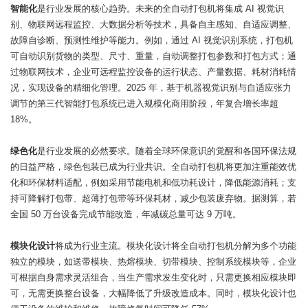
智能化
是行业发展的核心趋势。未来的全自动打包机将集成 AI 视觉识
别、物联网远程监控、大数据分析等技术，具备自主感知、自适应调整、
故障自诊断、预测性维护等能力。例如，通过 AI 视觉识别系统，打包机
可自动识别货物的类型、尺寸、重量，自动调整打包参数和打包方式；通
过物联网技术，企业可远程监控设备的运行状态、产量数据、耗材消耗情
况，实现设备的精细化管理。2025 年，基于机器视觉识别与自适应张力
调节的第三代智能打包系统已进入规模化商用阶段，年复合增长率超
18%。
绿色化
是行业发展的必然要求。随着全球环保意识的觉醒和各国环保法规
的日益严格，绿色包装已成为行业共识。全自动打包机将更加注重能效优
化和环保材料适配，例如采用节能电机和低功耗设计，降低能源消耗；支
持可降解打包带、超薄打包带等环保耗材，减少包装废弃物。据测算，若
全国 50 万台设备完成节能改造，年减碳总量可达 9 万吨。
模块化设计
将成为行业主流。模块化设计将全自动打包机分解为多个功能
独立的模块，如送带模块、热熔模块、切带模块、控制系统模块等，企业
可根据自身需求灵活组合，当生产需求发生变化时，只需更换相应模块即
可，无需更换整台设备，大幅降低了升级改造成本。同时，模块化设计也