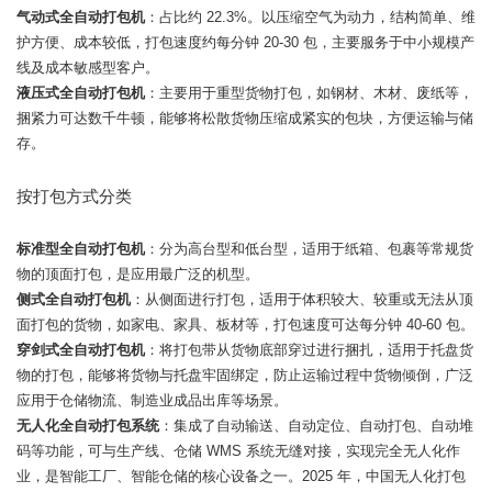
气动式全自动打包机
：占比约 22.3%。以压缩空气为动力，结构简单、维
护方便、成本较低，打包速度约每分钟 20-30 包，主要服务于中小规模产
线及成本敏感型客户。
液压式全自动打包机
：主要用于重型货物打包，如钢材、木材、废纸等，
捆紧力可达数千牛顿，能够将松散货物压缩成紧实的包块，方便运输与储
存。
按打包方式分类
标准型全自动打包机
：分为高台型和低台型，适用于纸箱、包裹等常规货
物的顶面打包，是应用最广泛的机型。
侧式全自动打包机
：从侧面进行打包，适用于体积较大、较重或无法从顶
面打包的货物，如家电、家具、板材等，打包速度可达每分钟 40-60 包。
穿剑式全自动打包机
：将打包带从货物底部穿过进行捆扎，适用于托盘货
物的打包，能够将货物与托盘牢固绑定，防止运输过程中货物倾倒，广泛
应用于仓储物流、制造业成品出库等场景。
无人化全自动打包系统
：集成了自动输送、自动定位、自动打包、自动堆
码等功能，可与生产线、仓储 WMS 系统无缝对接，实现完全无人化作
业，是智能工厂、智能仓储的核心设备之一。2025 年，中国无人化打包