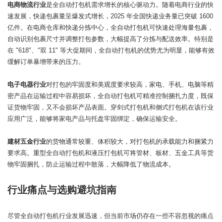
电商物流行业
是全自动打包机需求增长的核心驱动力。随着电商行业的快
速发展，快递包裹量呈爆发式增长，2025 年全国快递业务量已突破 1600
亿件。在电商仓库和快递分拣中心，全自动打包机可快速处理海量包裹，
自动识别包裹尺寸并调整打包参数，大幅提高了分拣与配送效率。特别是
在 "618"、"双 11" 等大促期间，全自动打包机的优势尤为明显，能够有效
缓解订单暴增带来的压力。
电子电器行业
对打包的牢固度和美观度要求较高，家电、手机、电脑等精
密产品在运输过程中容易损坏，全自动打包机可精准控制捆扎力度，既保
证货物牢固，又不会损坏产品表面。穿剑式打包机和侧式打包机在该行业
应用广泛，能够将家电产品与托盘牢固绑定，确保运输安全。
建材五金行业
的货物通常较重、体积较大，对打包机的承载能力和捆紧力
要求高。重型全自动打包机和液压打包机可将管材、板材、五金工具等货
物牢固捆扎，防止运输过程中散落，大幅降低了物流成本。
行业痛点与选购避坑指南
尽管全自动打包机行业发展迅速，但当前市场仍存在一些不容忽视的痛点