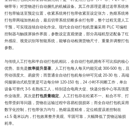
钢带等）对货物进行自动捆扎的机械设备。其工作原理是通过送带系统将
打包带输送至预定位置，收紧系统将打包带收紧至设定张力，热熔系统将
打包带两端加热粘合，最后切带系统切断多余打包带，整个过程无需人工
干预，可实现连续自动化作业。现代全自动打包机普遍采用 PLC 可编程
控制器与触摸屏操作界面，参数设定直观便捷，部分高端机型还配备了红
外感应、视觉识别等智能系统，能够自动检测货物尺寸、重量并调整打包
参数。
与传统人工打包和半自动打包机相比，全自动打包机拥有不可比拟的核心
优势。首先是
效率提升显著
。人工打包每人每天约能完成 300-500 包，且
劳动强度大、易疲劳；而普通全自动打包机每分钟可完成 20-30 包，高端
伺服驱动式机型更是可达每分钟 120-150 包，24 小时不间断工作，单台
设备可替代 3-5 名熟练工人，特别适合电商大促、快递分拣中心等高强度
作业场景。其次是
打包质量稳定
。人工打包存在松紧不一、粘合不牢、打
包带歪斜等问题，货物在运输过程中容易松脱损坏；而全自动打包机采用
数字化控制，打包带张力均匀，热熔温度精准，定位精度误差控制在
±1.5 毫米以内，打包效果整齐美观、牢固可靠，大幅降低了货物运输损
耗率。